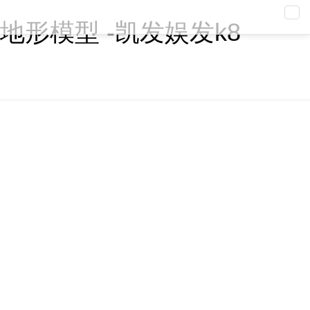
导
地形模型 -凯发娱发k8
航
previous
nex
corporate business
商业模型
区位模型
农业机械规划
户型模型
机械模型
地形模型
别墅沙盘