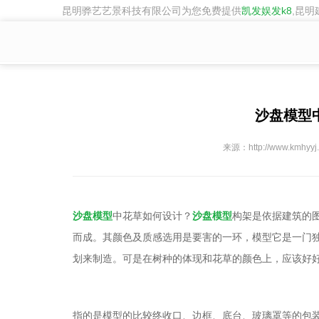
昆明骅艺艺景科技有限公司为您免费提供
凯发娱发k8
,昆
previous
沙盘模型中
来源：http://www.kmhyyj
沙盘
模型
中花草如何设计？
沙盘模型
构架是依据建筑的
而成。其颜色及质感选用是要害的一环，模型它是一门独
划来制造。可是在树种的体现和花草的颜色上，应该好好
指的是模型的比较终收口、边框、底台、玻璃罩等的包装