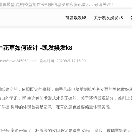
明建筑模型,昆明模型制作等相关信息发布和资讯展示，敬请关注！
凯发娱发k8
关于凯发娱发k8
花草如何设计 -凯发娱发k8
.com/news345068.html 发布时间 : 2020/4/1 17:16:00
图纸建立的，依照既定的份额，由手艺或电脑雕刻机将各立面的墙体做好
自的学识，新 生这种艺术形式才是正确的。关于环境景观部分，准则上
掌握,树种的体现首要是适意，花草的颜色首要偏重体现美感。
部分.案名份额尺、标牌等的收口必定要得当.边框、底台、玻璃罩等并无