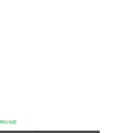
商业模型
区位模型
农业机械规划
户型模型
机械模型
地形模型
别墅沙盘
规划项目
昆明骅艺艺景科技有限公司是一家以云南沙盘模型,昆明建筑模型,昆明
模型制作,为主营业务的专业化服务型企业。为客户提供优质的服务，
欢迎来电咨询！
农业机械规划沙盘设计
农业机械规划沙盘
网站地图