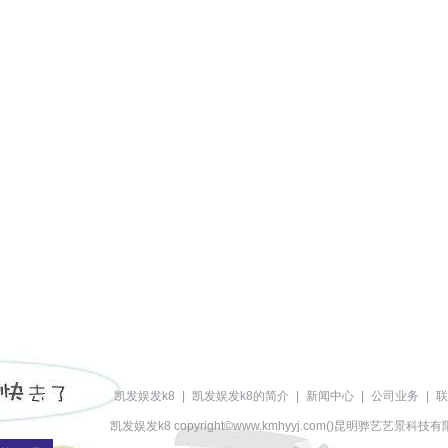
新闻资讯
2020-04-09
沙盘模型中花草如何设计
投影仪系统和建筑模型结合使用。
沙盘模型中花草如何设计？沙盘
手艺或...
新闻资讯
2020-04-01
<<
1
2
3
4
5
6
>>
凯发娱发k8
|
凯发娱发k8的简介
|
新闻中心
|
公司业务
|
联
凯发娱发k8 copyright©www.kmhyyj.com()昆明骅艺艺景科技