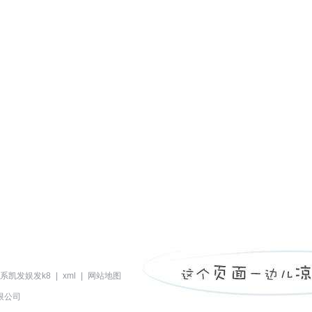
模型构架是依据建筑的图纸建立的，依照既定的份额，由
系凯发娱发k8
|
xml
|
网站地图
有限公司