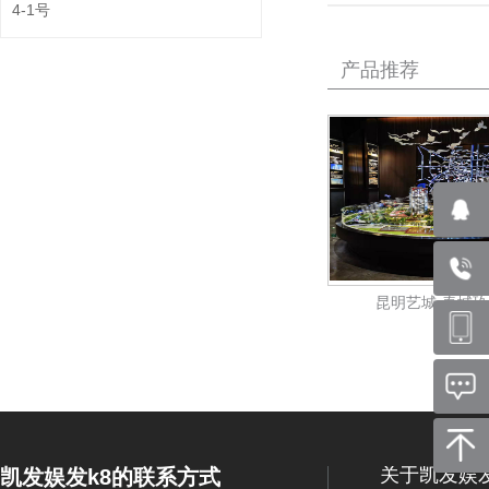
4-1号
产品推荐
昆明艺城-春城玖
关于凯发娱发
凯发娱发k8的联系方式