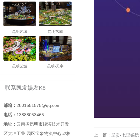
昆明艺城
昆明艺城
昆明艺城
昆明-天宇
联系凯发娱发K8
邮箱：
2801551575@qq.com
电话：
13888053465
地址：
云南省昆明市经济技术开发
区大冲工业 园区宝象物流中心c2栋
上一篇：
呈贡-七里锦绣