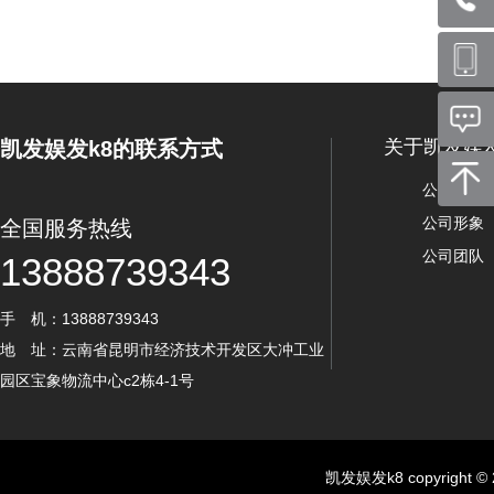
关于凯发娱发
凯发娱发k8的联系方式
公司资质
公司形象
全国服务热线
公司团队
13888739343
手 机：13888739343
地 址：云南省昆明市经济技术开发区大冲工业
园区宝象物流中心c2栋4-1号
凯发娱发k8 copyrig