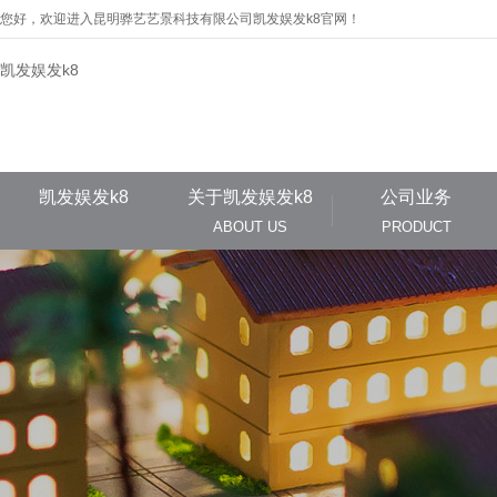
您好，欢迎进入昆明骅艺艺景科技有限公司凯发娱发k8官网！
凯发娱发k8
凯发娱发k8
关于凯发娱发k8
公司业务
ABOUT US
PRODUCT