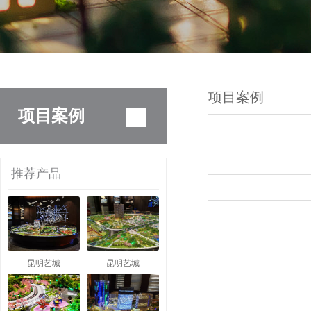
项目案例
项目案例
推荐产品
昆明艺城
昆明艺城