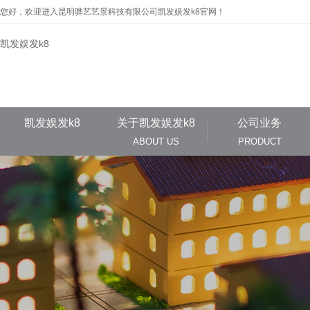
您好，欢迎进入昆明骅艺艺景科技有限公司凯发娱发k8官网！
凯发娱发k8
凯发娱发k8
关于凯发娱发k8
公司业务
ABOUT US
PRODUCT