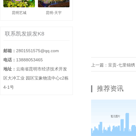
昆明艺城
昆明-天宇
联系凯发娱发K8
邮箱：
2801551575@qq.com
电话：
13888053465
上一篇：
呈贡-七里锦绣
地址：
云南省昆明市经济技术开发
区大冲工业 园区宝象物流中心c2栋
推荐资讯
4-1号